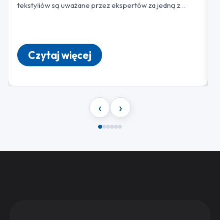
tekstyliów są uważane przez ekspertów za jedną z
najbardziej dochodowych dziedzin prywatnej
przedsiębiorczości. Pomimo tego, że biznesplan…
Czytaj więcej
‹
›