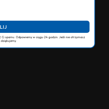
LIJ
LIJ
ać Ci spamu. Odpowiemy w ciągu 24 godzin. Jeśli nie otrzymasz
 dziękujemy.
ać Ci spamu. Odpowiemy w ciągu 24 godzin. Jeśli nie otrzymasz
 dziękujemy.