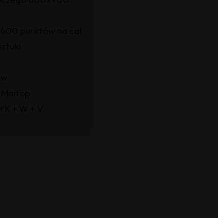
2400 punktów na cal
sztuki
ów
 Maitop
YK + W + V