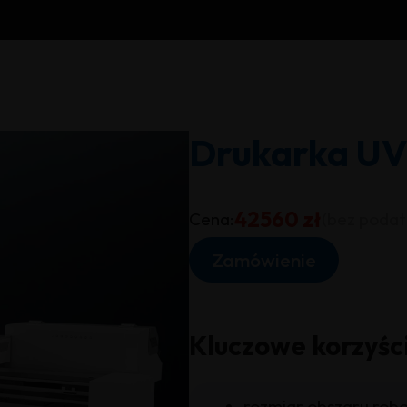
Drukarka UV
42560 zł
Cena:
(bez podat
Zamówienie
Kluczowe korzyśc
rozmiar obszaru ro