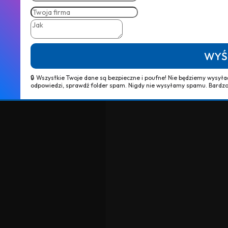
Your
WhatsApp
firma
Message
*
*
Company
Message
*
WYŚ
WYŚ
🔒 Wszystkie Twoje dane są bezpieczne i poufne! Nie będziemy wysył
odpowiedzi, sprawdź folder spam. Nigdy nie wysyłamy spamu. Bardzo
🔒 Wszystkie Twoje dane są bezpieczne i poufne! Nie będziemy wysył
odpowiedzi, sprawdź folder spam. Nigdy nie wysyłamy spamu. Bardzo