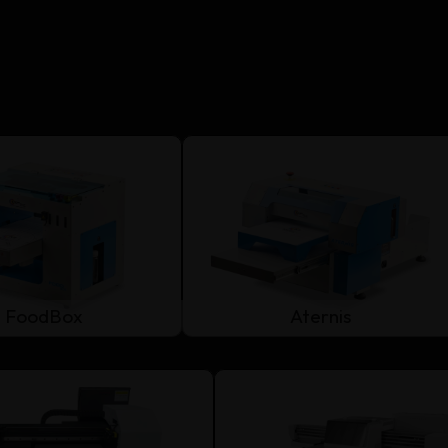
FoodBox
Aternis