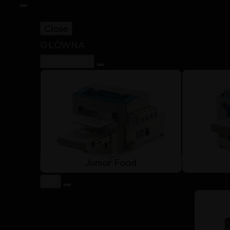
Close
GŁÓWNA
JEDZENIE
Junior Food
UV