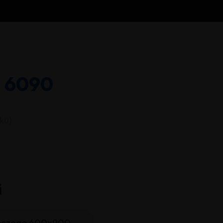
 6090
ku)
i
boczego 600x900