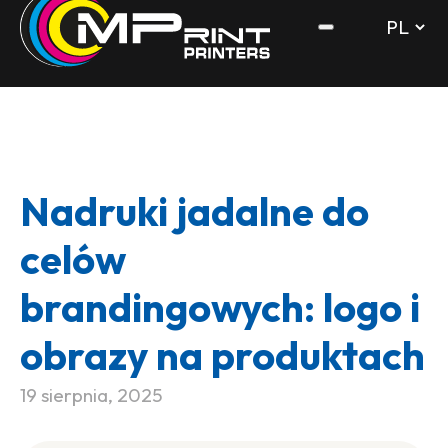
Nadruki jadalne do
celów
brandingowych: logo i
obrazy na produktach
19 sierpnia, 2025