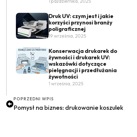
1 października, 2025
Druk UV: czym jest i jakie
korzyści przynosi branży
poligraficznej
19 września, 2025
Konserwacja drukarek do
żywności i drukarek UV:
wskazówki dotyczące
pielęgnacji i przedłużania
żywotności
1 września, 2025
POPRZEDNI WPIS
Pomysł na biznes: drukowanie koszulek